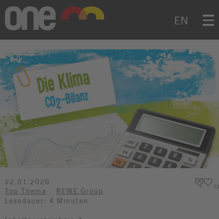
EN
Themen
Geschäftseinheiten
Mediathek
Suche
Suchen
22.01.2020
73
Top Thema
REWE Group
Lesedauer: 4 Minuten