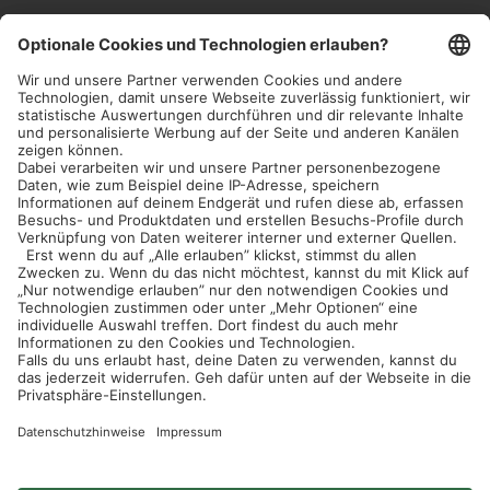
Convenience
Discount
Baumarkt
Touristik
International
REWE Group
Interne Kommunikation
Domstraße 20
50668 Köln
one
@rewe-group
.com