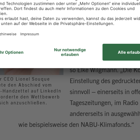
oder in klassischen Medie
Radio über die Wochenang
wollen Kund:innen aller A
erreichen, die sie täglic
für das Aktionsgeschäft h
ländlichen Regionen intens
so Elke Wilgmann. „Die K
r CEO Lionel Souque
Einstellung des gedruckte
ete den Abschied vom
sinnvoll – einerseits in o
t-Handzettel auf LinkedIn
forderte den Wettbewerb
Tageszeitungen, im Radio
 sich anzuschließen.
andererseits in ausgewähl
wie beispielsweise den NABU-Klimafonds.“