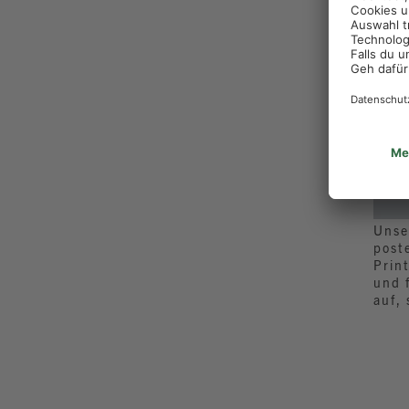
Unse
post
Prin
und 
auf,