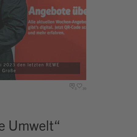
ni 2023 den letzten REWE
h Große
3
39
die Umwelt“