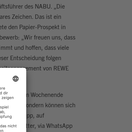
äftsführer des NABU. „Die
res Zeichen. Das ist ein
ete den Papier-Prospekt in
tbewerb: „Wir freuen uns, dass
mmt und hoffen, dass viele
eser Entscheidung folgen
gkeitsengagement von REWE
 künftig am Wochenende
blättern, sondern können sich
der REWE-App, auf
WE-Newsletter, via WhatsApp