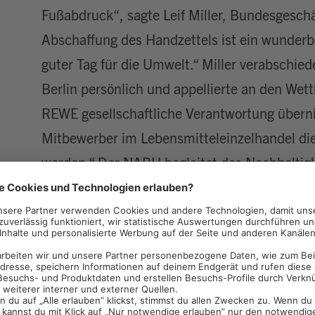
Fußabdruck“, sagte Leif Miller, Bundesgesch
Abschaffung des Handzettels ist ein wunderba
guter Tag für die Umwelt.“ Miller verabschied
Berlin persönlich und appellierte an den Wet
REWE gesellschaftliche Verantwortung überni
Mitbewerber im Lebensmitteleinzelhandel di
werden.“ Der NABU begleitet das Nachhalti
bereits seit 2009 als unabhängige Instanz.
REWE-Kund:innen werden
nicht mehr im Handzettel 
über Sonderangebote in 
rewe.de/angebote, im RE