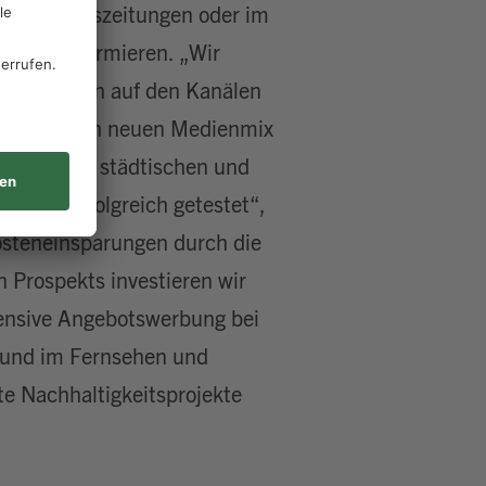
n wie Tageszeitungen oder im
ebote informieren. „Wir
ltersklassen auf den Kanälen
h nutzen. Den neuen Medienmix
aben wir in städtischen und
iv und erfolgreich getestet“,
osteneinsparungen durch die
n Prospekts investieren wir
ffensive Angebotswerbung bei
 und im Fernsehen und
te Nachhaltigkeitsprojekte