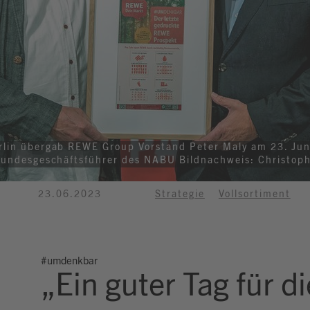
erlin übergab REWE Group Vorstand Peter Maly am 23. Ju
 Bundesgeschäftsführer des NABU Bildnachweis: Christop
23.06.2023
Strategie
Vollsortiment
#umdenkbar
„Ein guter Tag für 