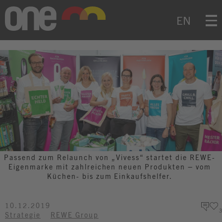
EN
Themen
Geschäftseinheiten
Mediathek
Suche
Passend zum Relaunch von „Vivess“ startet die REWE-
Eigenmarke mit zahlreichen neuen Produkten – vom
Küchen- bis zum Einkaufshelfer.
Suchen
10.12.2019
3
Strategie
REWE Group