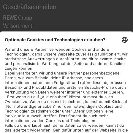
Geschäftseinheiten
REWE Group
Vollsortiment
Convenience
Discount
Baumarkt
Touristik
International
REWE Group
Interne Kommunikation
Domstraße 20
50668 Köln
one
@rewe-group
.com