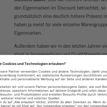
den Eigenmarken im Discount betrachtet, so
grundsätzlich eine deutlich höhere Präsenz 
haben ja meist für viele einzelne Warengrup
Eigenmarken.
Außerdem haben wir in den letzten Jahren vie
stark in Imagewerbung und Qualitätswerbung 
haben wir vor allem auf charmante, freche Sp
Augenzwinkern gesetzt und so die Eigenmar
positioniert. Und dann haben wir ja! über un
Kund:innen testen und benoten lassen. So ko
auch andere Kund:innen von der guten Quali
Das haben wir dann wieder in einem TV-Spot