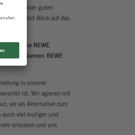
erend auf einer guten
esondere mit Blick auf das
die Dachmarke REWE
gen REWE im Namen: REWE
Stellung in unserer
erortet ist. Wir agieren mit
nur, sie als Alternative zum
 auch viel mutiger und
mehr erlauben und uns