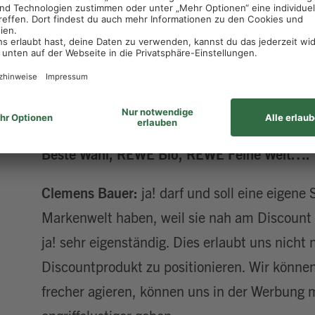
aufgegriffen. Im Ergebnis haben wir also basi
Bekanntheit der Marke diese konsequent insb
Qualitätsversprechen weiterentwickelt.
one: Warum wurde ja! namentlich nicht in 
integriert? Alle anderen Eigenmarken tra
Beste Wahl, REWE Bio, REWE Feine Welt….
Clemens Bauer:
ja! darf und soll eine eigene 
Markenwelt haben, weil sie nah am Discount v
ja! sehr eigenständig. Dies erlaubt uns nicht 
Discountprodukt zu positionieren. Wir können
frecher agieren, können uns in der Werbung 