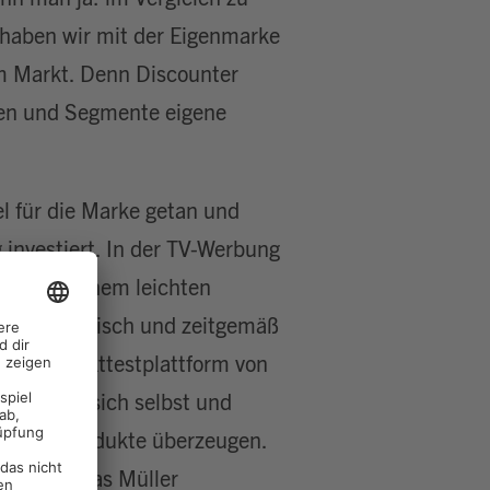
 haben wir mit der Eigenmarke
im Markt. Denn Discounter
pen und Segmente eigene
l für die Marke getan und
investiert. In der TV-Werbung
ots mit einem leichten
ke sympathisch und zeitgemäß
sere Produkttestplattform von
nnten sie sich selbst und
tät der Produkte überzeugen.
 mit Thomas Müller